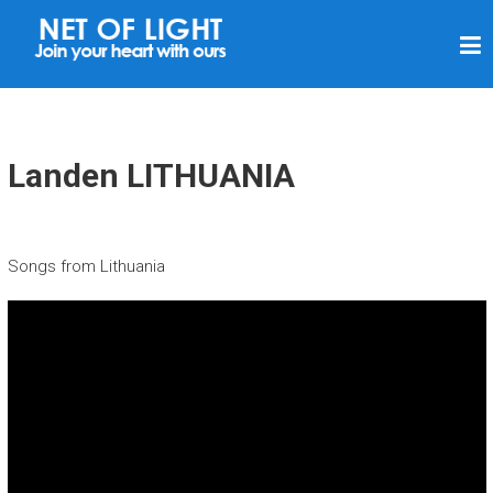
N
E
T
V
A
Landen LITHUANIA
N
L
I
Songs from Lithuania
C
H
T